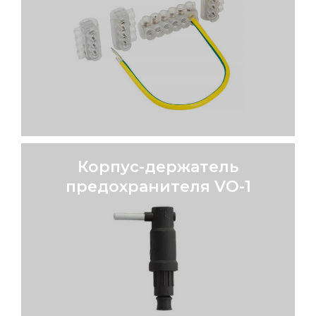
Комплект клеммников
SV 15, SV 50
ОПИСАНИЕ
Корпус-держатель
предохранителя VO-1
Корпус-держатель
предохранителя VO-1
VO-1
ОПИСАНИЕ