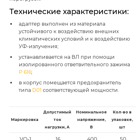
Технические характеристики:
адаптер выполнен из материала
устойчивого к воздействию внешних
климатических условий и к воздействию
УФ-излучения;
устанавливается на ВЛ при помощи
изолированного ответвительного зажима
Р 616
;
в корпус помещается предохранитель
типа
D01
соответствующей мощности.
Допустимый
Номинальное
Кол-во в
Маркировка
ток
напряжение,
упаковке,
нагрузки, А
В
шт
VO-1
16
400
50